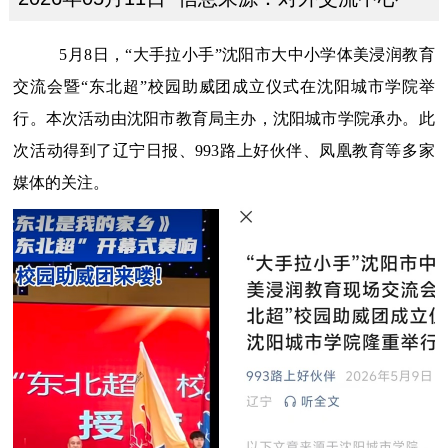
5月8日，“大手拉小手”沈阳市大中小学体美浸润教育
交流会暨“东北超”校园助威团成立仪式
在
沈阳城市学院举
行
。本次活动由沈阳市教育局主办，沈阳城市学院承办。
此
次
活动
得到了辽宁日报
、
993路上好伙伴、凤凰教育
等
多
家
媒体的关注。