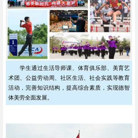
学生通过生活导师课、体育俱乐部、美育艺
术团、公益劳动周、社区生活、社会实践等教育
活动，完善知识结构，提高综合素质，实现德智
体美劳全面发展。