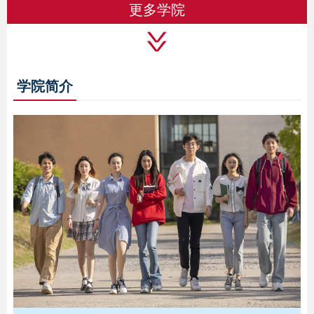
更多学院
学院简介