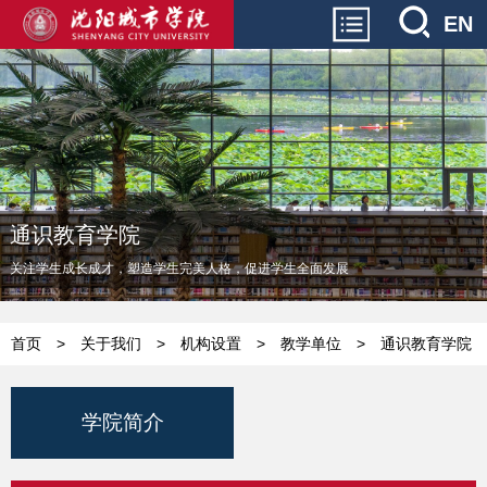
EN
通识教育学院
关注学生成长成才，塑造学生完美人格，促进学生全面发展
首页
>
关于我们
>
机构设置
>
教学单位
>
通识教育学院
学院简介