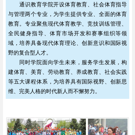
通识教育学院开设体育教育、社会体育指导
与管理两个专业，为学生提供专业、全面的体育
教育。专业聚焦现代体育教学、竞技训练管理、
全民健身指导、体育市场开发和赛事组织等领
域，培养具备现代体育理论、创新意识和国际视
野的复合型人才。
同时学院面向学生未来，服务学生发展，构
建体育、美育、劳动教育、养成教育、社会实践
等五大课程体系，为培养具有国际视野、创新思
维、完美人格的时代新人而不懈努力。