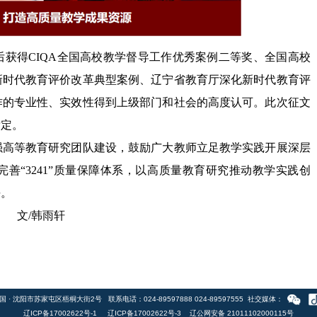
后获得
CIQA
全国高校教学督导工作优秀案例二等奖、全国高校
新时代教育评价改革典型案例、辽宁省教育厅深化新时代教育评
作的专业性、实效性得到上级部门和社会的高度认可。此次征文
肯定。
强高等教育研究团队建设，鼓励广大教师立足教学实践开展深层
完善
“3241”
质量保障体系，以高质量教育研究推动教学实践创
平。
文
/
韩雨轩
 · 沈阳市苏家屯区梧桐大街2号 联系电话：024-89597888 024-89597555 社交媒体：
辽ICP备17002622号-1 辽ICP备17002622号-3
辽公网安备 21011102000115号