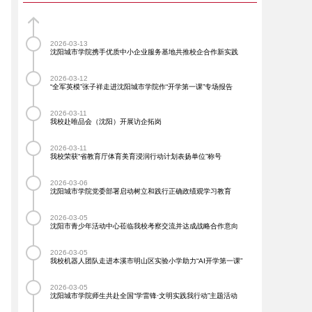
2026-03-13
沈阳城市学院携手优质中小企业服务基地共推校企合作新实践
2026-03-12
“全军英模”张子祥走进沈阳城市学院作“开学第一课”专场报告
2026-03-11
我校赴唯品会（沈阳）开展访企拓岗
2026-03-11
我校荣获“省教育厅体育美育浸润行动计划表扬单位”称号
2026-03-06
沈阳城市学院党委部署启动树立和践行正确政绩观学习教育
2026-03-05
沈阳市青少年活动中心莅临我校考察交流并达成战略合作意向
2026-03-05
我校机器人团队走进本溪市明山区实验小学助力“AI开学第一课”
2026-03-05
沈阳城市学院师生共赴全国“学雷锋·文明实践我行动”主题活动