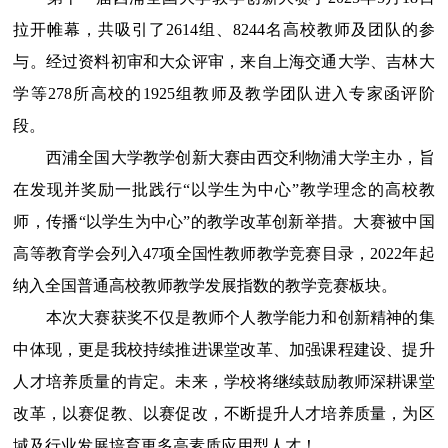
拉开帷幕，共吸引了
2614
组、
8244
名高校教师及团队的参
与。经过资料初审和大众评审，来自上海交通大学、吉林大
学等
278
所高校的
1925
组教师及教学团队进入专家函评阶
段。
西浦全国大学教学创新大赛由西交利物浦大学主办，旨
在发现并奖励一批践行
“
以学生为中心
”
教学理念的高校教
师，传播
“
以学生为中心
”
的教学改革创新举措。大赛被中国
高等教育学会列入
47
项全国性教师教学竞赛目录，
2022
年起
纳入全国普通高校教师教学发展指数的教学竞赛板块。
本次大赛获奖不仅是教师个人教学能力和创新精神的集
中体现，更是我校持续推进课堂改革、加强课程建设、提升
人才培养质量的肯定。未来，学校将继续鼓励教师深耕课堂
改革，以赛促教、以赛促改，不断提升人才培养质量，为区
域及行业发展培育更多高素质应用型人才！