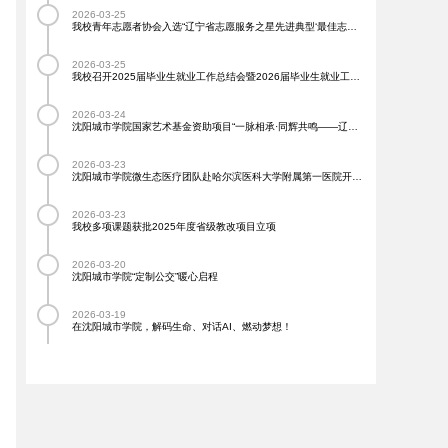
2026-03-25
我校青年志愿者协会入选“辽宁省志愿服务之星先进典型‘最佳志愿服务组织’”宣传选树名单
2026-03-25
我校召开2025届毕业生就业工作总结会暨2026届毕业生就业工作推进会
2026-03-24
沈阳城市学院国家艺术基金资助项目“一脉相承·同辉共鸣——辽宁工业摄影艺术作品巡展”首展在泉州启幕
2026-03-23
沈阳城市学院微生态医疗团队赴哈尔滨医科大学附属第一医院开展学术交流
2026-03-23
我校多项课题获批2025年度省级教改项目立项
2026-03-20
沈阳城市学院“定制公交”暖心启程
2026-03-19
在沈阳城市学院，解码生命、对话AI、燃动梦想！